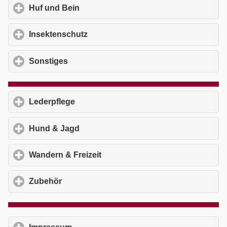
Huf und Bein
click to expand contents
Insektenschutz
click to expand contents
Sonstiges
click to expand contents
Lederpflege
click to expand contents
Hund & Jagd
click to expand contents
Wandern & Freizeit
click to expand contents
Zubehör
click to expand contents