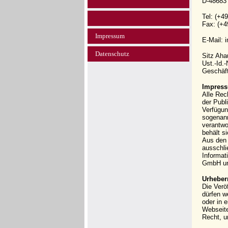
D-48683
Tel: (+4
Fax: (+4
Impressum
E-Mail: 
Datenschutz
Sitz Ah
Ust.-Id.
Geschäft
Impress
Alle Rec
der Publi
Verfügun
sogenann
verantwo
behält s
Aus den 
ausschli
Informat
GmbH und
Urheber
Die Verö
dürfen w
oder in 
Webseit
Recht, u