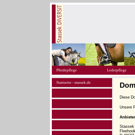
Pferdepflege
Lederpflege
Startseite - stassek.de
Doma
Diese D
Unsere P
Anbiete
Stasse
Fleehoo