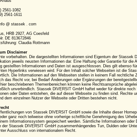
 Ahaus
9) 2561-1082
9) 2561-1611
info @ stassek . com
aus, HRB 2927, AG Coesfeld
-Nr. DE 813672846
sführung: Claudia Rottmann
um Disclaimer
hte vorbehalten. Die dargestellten Informationen sind Eigentum der Stassek
kation jeweils neusten Informationen dar. Eine Haftung oder Garantie für die Ak
g gestellten Informationen und Daten ist ausgeschlossen. Dies gilt ebenso für
ten Hyperlinks verwiesen wird. Für den Inhalt solcher Webseiten ist die S
rtlich. Die Informationen auf den Webseiten stellen in keinem Fall rechtli
ich das Recht vor, bei Bedarf Änderungen oder Ergänzungen der bereitgestell
hier beschriebenen Themenbereichen können keine Rechtsansprüche abgeleite
eßlich unverbindlich. Stassek DIVERSIT GmbH haftet weder für direkte noch 
ionen oder Daten entstehen, die auf dieser Webseite zu finden sind. Rechte
 dem einzelnen Nutzer der Webseite oder Dritten bestehen nicht.
recht
ffentlichungen von Stassek DIVERSIT GmbH sowie die Inhalte dieser Homepag
eder ganz noch teilweise ohne vorherige schriftliche Genehmigung des Urhebers 
einem Informationssystem gespeichert werden. Sämtliche Informationen oder 
e der Stassek DIVERSIT GmbH zusammenhängendes Tun, Dulden oder Unterla
nter Ausschluss von internationalem Recht.