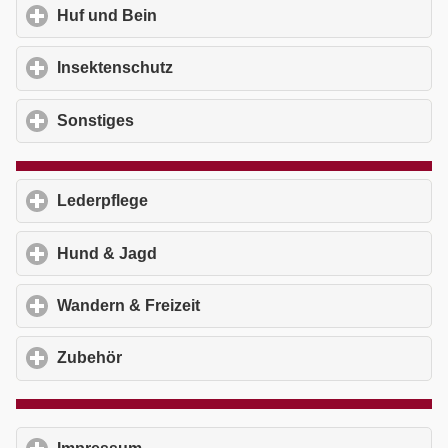
Huf und Bein
click to expand contents
Insektenschutz
click to expand contents
Sonstiges
click to expand contents
Lederpflege
click to expand contents
Hund & Jagd
click to expand contents
Wandern & Freizeit
click to expand contents
Zubehör
click to expand contents