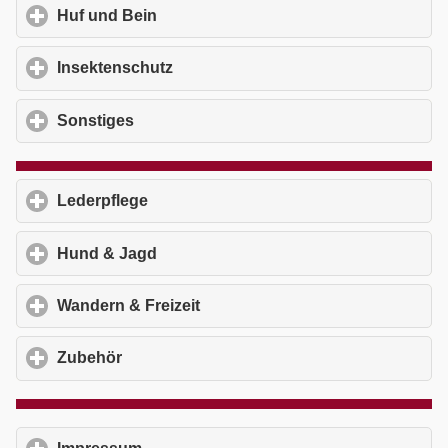
Huf und Bein
click to expand contents
Insektenschutz
click to expand contents
Sonstiges
click to expand contents
Lederpflege
click to expand contents
Hund & Jagd
click to expand contents
Wandern & Freizeit
click to expand contents
Zubehör
click to expand contents