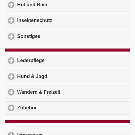
Huf und Bein
click to expand contents
Insektenschutz
click to expand contents
Sonstiges
click to expand contents
Lederpflege
click to expand contents
Hund & Jagd
click to expand contents
Wandern & Freizeit
click to expand contents
Zubehör
click to expand contents