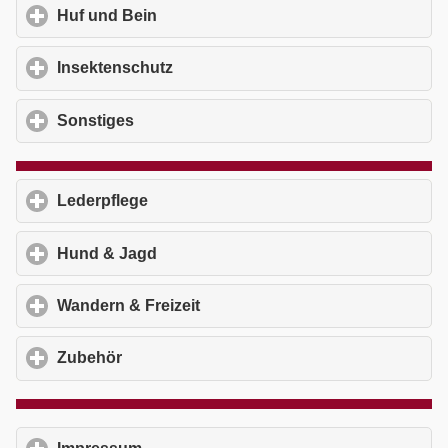
Huf und Bein
click to expand contents
Insektenschutz
click to expand contents
Sonstiges
click to expand contents
Lederpflege
click to expand contents
Hund & Jagd
click to expand contents
Wandern & Freizeit
click to expand contents
Zubehör
click to expand contents