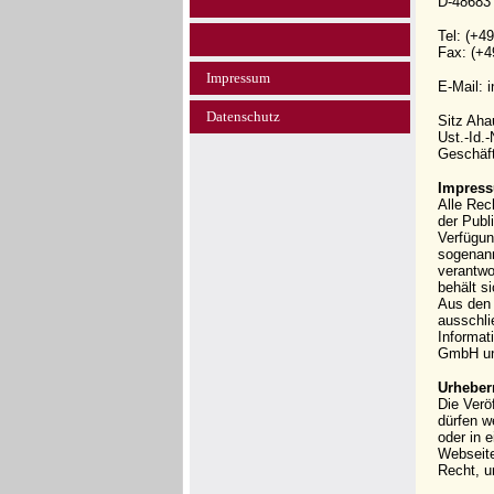
D-48683
Tel: (+4
Fax: (+4
Impressum
E-Mail: 
Datenschutz
Sitz Ah
Ust.-Id.
Geschäft
Impress
Alle Rec
der Publi
Verfügun
sogenann
verantwo
behält s
Aus den 
ausschli
Informat
GmbH und
Urheber
Die Verö
dürfen w
oder in 
Webseit
Recht, u