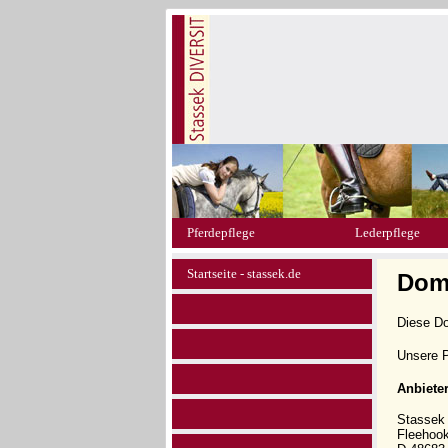
Pferdepflege
Lederpflege
Startseite - stassek.de
Doma
Diese D
Unsere P
Anbiete
Stasse
Fleehoo